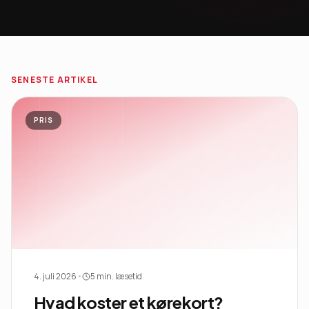
SENESTE ARTIKEL
PRIS
4. juli 2026
•
5
min. læsetid
Hvad koster et kørekort?