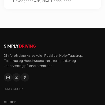
Hovedgaden 436, 2640 Hedehusene
SIMPLY
DRIVING
Din foretrukne køreskole i Roskilde, Høje-Taastrup,
Taastrup og Hedehusene. Kørekort, pakker og
undervisning på dine præmisser.
CVR: 41510993
GUIDES